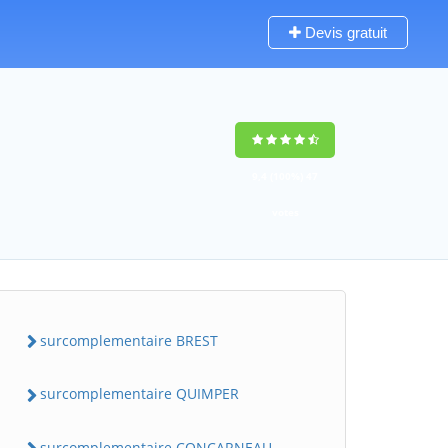
Devis gratuit
9,4
(100%)
47
votes
surcomplementaire BREST
surcomplementaire QUIMPER
surcomplementaire CONCARNEAU