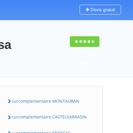
Devis gratuit
sa
9,4
(100%)
53
votes
surcomplementaire MONTAUBAN
surcomplementaire CASTELSARRASIN
surcomplementaire MOISSAC