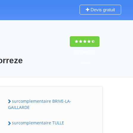
Devis gratuit
9,5
(100%)
60
orreze
votes
surcomplementaire BRIVE-LA-
GAILLARDE
surcomplementaire TULLE